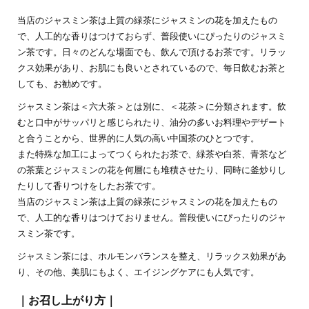
当店のジャスミン茶は上質の緑茶にジャスミンの花を加えたもの
で、人工的な香りはつけておらず、普段使いにぴったりのジャスミ
ン茶です。日々のどんな場面でも、飲んで頂けるお茶です。リラッ
クス効果があり、お肌にも良いとされているので、毎日飲むお茶と
しても、お勧めです。
ジャスミン茶は＜六大茶＞とは別に、＜花茶＞に分類されます。飲
むと口中がサッパリと感じられたり、油分の多いお料理やデザート
と合うことから、世界的に人気の高い中国茶のひとつです。
また特殊な加工によってつくられたお茶で、緑茶や白茶、青茶など
の茶葉とジャスミンの花を何層にも堆積させたり、同時に釜炒りし
たりして香りつけをしたお茶です。
当店のジャスミン茶は上質の緑茶にジャスミンの花を加えたもの
で、人工的な香りはつけておりません。普段使いにぴったりのジャ
スミン茶です。
ジャスミン茶には、ホルモンバランスを整え、リラックス効果があ
り、その他、美肌にもよく、エイジングケアにも人気です。
｜お召し上がり方｜