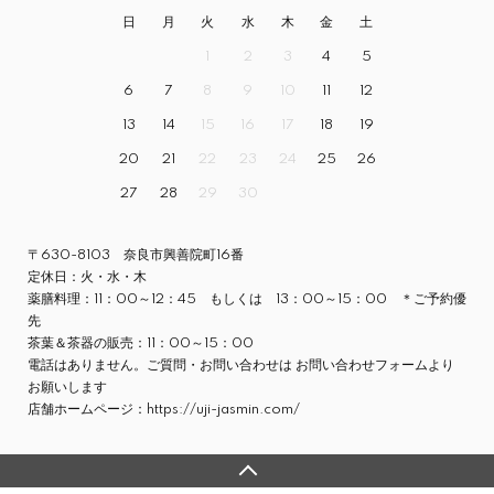
日
月
火
水
木
金
土
1
2
3
4
5
6
7
8
9
10
11
12
13
14
15
16
17
18
19
20
21
22
23
24
25
26
27
28
29
30
〒630-8103 奈良市興善院町16番
定休日：火・水・木
薬膳料理：11：00～12：45 もしくは 13：00～15：00 ＊ご予約優
先
茶葉＆茶器の販売：11：00～15：00
電話はありません。ご質問・お問い合わせは
お問い合わせフォーム
より
お願いします
店舗ホームページ：
https://uji-jasmin.com/