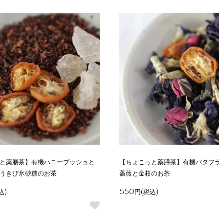
と薬膳茶】有機ハニーブッシュと
【ちょこっと薬膳茶】有機バタフ
うきび氷砂糖のお茶
薔薇と金柑のお茶
込)
550円(税込)