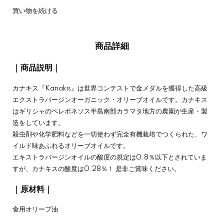
買い物を続ける
商品詳細
｜商品説明｜
カナキス『Kanakis』は世界コンテストで金メダルを獲得した高級
エクストラバージンオーガニック・オリーブオイルです。カナキス
はギリシャのペレポネソス半島南部カラマタ地方の農園が生産・製
造をしています。
殺虫剤や化学肥料などを一切使わず完全有機栽培でつくられた、ワ
イルド味あふれるオリーブオイルです。
エキストラバージンオイルの酸度の規定は0.8％以下とされていま
すが、カナキスの酸度は0.28％！ 是非ご賞味ください。
｜原材料｜
食用オリーブ油